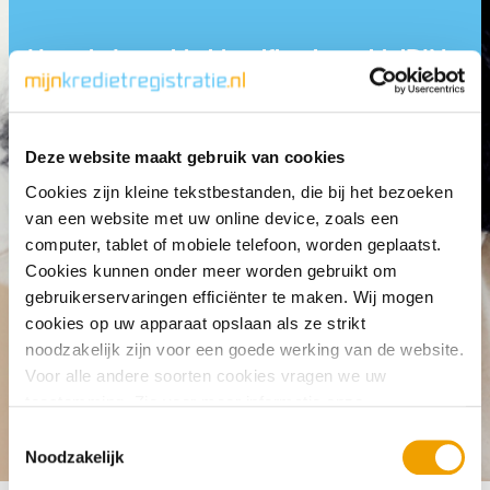
How do I provide identification with iDIN
if I have a joint bank account?
Deze website maakt gebruik van cookies
Cookies zijn kleine tekstbestanden, die bij het bezoeken
van een website met uw online device, zoals een
computer, tablet of mobiele telefoon, worden geplaatst.
Cookies kunnen onder meer worden gebruikt om
gebruikerservaringen efficiënter te maken. Wij mogen
cookies op uw apparaat opslaan als ze strikt
noodzakelijk zijn voor een goede werking van de website.
Voor alle andere soorten cookies vragen we uw
toestemming. Zie voor meer informatie onze
cookieverklaring
. U kunt via onze cookieverklaring op elk
T
Frequently asked questions
Log in
How do I provide identifica
moment eenvoudig uw toestemming wijzigen of
Noodzakelijk
o
intrekken.
e