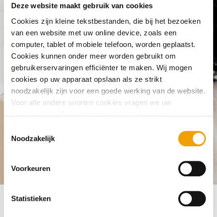
Deze website maakt gebruik van cookies
What are positive and negative
Cookies zijn kleine tekstbestanden, die bij het bezoeken
registrations?
van een website met uw online device, zoals een
computer, tablet of mobiele telefoon, worden geplaatst.
Cookies kunnen onder meer worden gebruikt om
gebruikerservaringen efficiënter te maken. Wij mogen
cookies op uw apparaat opslaan als ze strikt
noodzakelijk zijn voor een goede werking van de website.
Voor alle andere soorten cookies vragen we uw
toestemming. Zie voor meer informatie onze
cookieverklaring
. U kunt via onze cookieverklaring op elk
T
moment eenvoudig uw toestemming wijzigen of
Noodzakelijk
o
intrekken.
e
s
Frequently asked questions
Your registration with BKR
What 
Voorkeuren
t
e
m
Statistieken
m