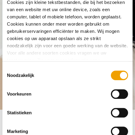
Cookies zijn kleine tekstbestanden, die bij het bezoeken
If I have a credit card do I automatically
van een website met uw online device, zoals een
computer, tablet of mobiele telefoon, worden geplaatst.
have a credit registration?
Cookies kunnen onder meer worden gebruikt om
gebruikerservaringen efficiënter te maken. Wij mogen
cookies op uw apparaat opslaan als ze strikt
noodzakelijk zijn voor een goede werking van de website.
Voor alle andere soorten cookies vragen we uw
toestemming. Zie voor meer informatie onze
cookieverklaring
. U kunt via onze cookieverklaring op elk
T
moment eenvoudig uw toestemming wijzigen of
Noodzakelijk
o
intrekken.
e
s
Voorkeuren
Frequently asked questions
Creditcard
If I have a credit car
t
e
m
Statistieken
m
i
Marketing
Not always. When you apply for a credit card, you and the
n