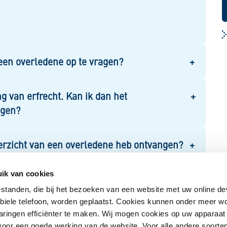
 een overledene op te vragen?
 van erfrecht. Kan ik dan het
agen?
verzicht van een overledene heb ontvangen?
ik van cookies
icht van een overledene opvragen?
estanden, die bij het bezoeken van een website met uw online de
obiele telefoon, worden geplaatst. Cookies kunnen onder meer w
aringen efficiënter te maken. Wij mogen cookies op uw apparaat
n voor een goede werking van de website. Voor alle andere soorte