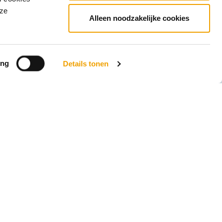
nze
Hoe behulpzaam vond u deze pagina?
Alleen noodzakelijke cookies
Super
Goed
Gemiddeld
Nietgoed
Slecht
ing
Details tonen
Inloggen bij Mijn
Kredietregistratie
Snel aan de slag? Log in om uw
gegevens en uw persoonlijke
kredietoverzicht te zien.
Inloggen