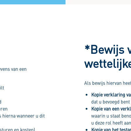
*Bewijs 
wettelij
evens van een
Als bewijs hiervan hee
lt
Kopie verklaring va
d
dat u bevoegd bent
uren
Kopie van een verkl
s hierna wanneer u dit
waarin u staat beno
u deze rol heeft aa
sturen en kosten)
Kopie van het test