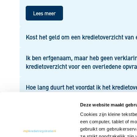
Lees meer
Kost het geld om een kredietoverzicht van
Ik ben erfgenaam, maar heb geen verklaring
kredietoverzicht voor een overledene opvr
Hoe lang duurt het voordat ik het kredieto
Deze website maakt gebru
Kan een notaris ook zelf een kredietoverz
Cookies zijn kleine tekstb
een computer, tablet of m
gebruikt om gebruikerserv
ze strikt noodzakelijk zij