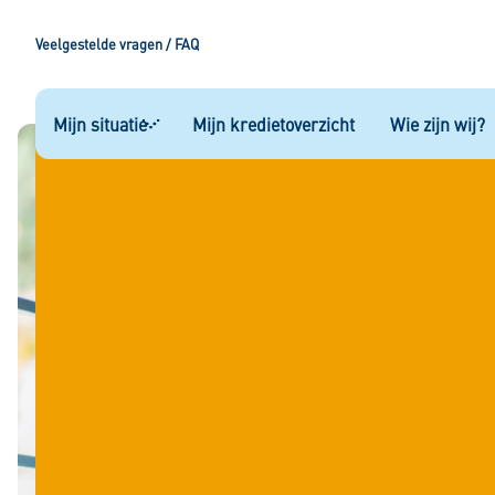
Veelgestelde vragen / FAQ
Mijn situatie
Mijn kredietoverzicht
Wie zijn wij?
Mijn situatie
Hypotheek
Kopen op afbetaling
Rood staan
Private autolease
Saneringskrediet