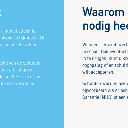
k
Waarom 
nodig he
rijgt niet alleen te
ntwoordelijkheden. Dit
r financiële zaken
Wanneer iemand overli
persoon. Ook eventuele
in te krijgen, kunt u k
beeld van de schulden
oogopslag of er schulde
snel alle stappen
wilt accepteren.
de snelle service vond
uimte om te kunnen
Schulden worden ook w
bijvoorbeeld als er ee
Garantie (NHG) of een 