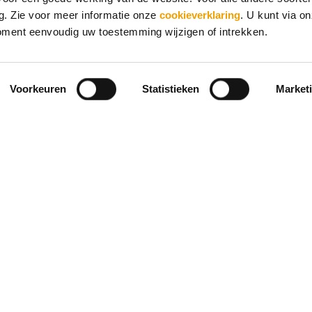
. Zie voor meer informatie onze
cookieverklaring
. U kunt via o
oment eenvoudig uw toestemming wijzigen of intrekken.
Voorkeuren
Statistieken
Market
Mijn kredietoverzicht
Contact
Wie zijn wij?
Inloggen
Veelgestelde vragen
Werken bij BKR
Privacy