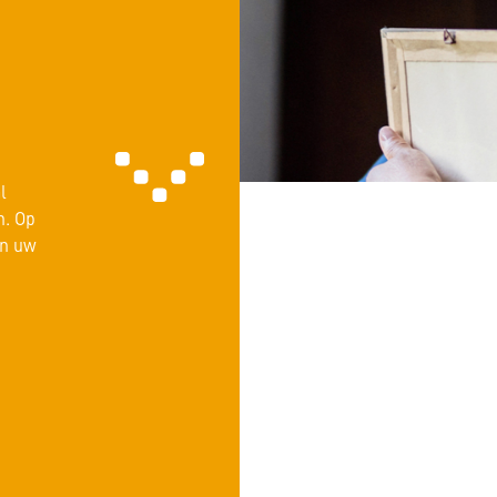
emachtigde
estamentair
l
n. Op
an uw