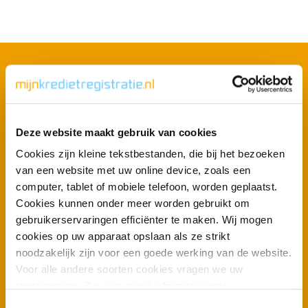
Hier gaan wij voor
Deze website maakt gebruik van cookies
Cookies zijn kleine tekstbestanden, die bij het bezoeken
Zoveel mogelijk Nederlanders met een gezond financieel
van een website met uw online device, zoals een
huishouden en minder problematische schulden en fraude,
computer, tablet of mobiele telefoon, worden geplaatst.
dat is ons doel. Want als u uw geldzaken op orde heeft,
Cookies kunnen onder meer worden gebruikt om
zorgt dat voor rust en vrijheid. Vrijheid om te leven zoals u
gebruikerservaringen efficiënter te maken. Wij mogen
dat wilt, op een manier die past bij uw persoonlijke
cookies op uw apparaat opslaan als ze strikt
financiële situatie.
noodzakelijk zijn voor een goede werking van de website.
Voor alle andere soorten cookies vragen we uw
toestemming. Zie voor meer informatie onze
cookieverklaring
. U kunt via onze cookieverklaring op elk
T