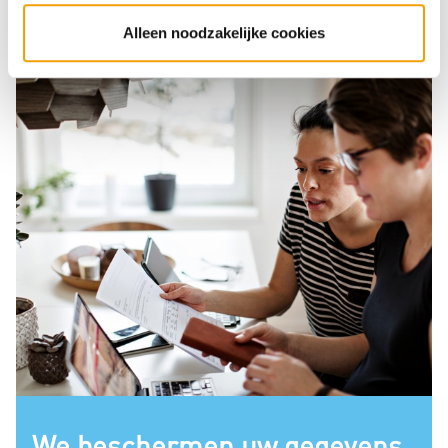
e
Alleen noodzakelijke cookies
We beschermen uw gegevens