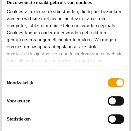
Deze website maakt gebruik van cookies
Cookies zijn kleine tekstbestanden, die bij het bezoeken
Kredietgegevens opvragen door
van een website met uw online device, zoals een
computer, tablet of mobiele telefoon, worden geplaatst.
een bewindvoerder of
Cookies kunnen onder meer worden gebruikt om
gemachtigde
gebruikerservaringen efficiënter te maken. Wij mogen
cookies op uw apparaat opslaan als ze strikt
Wilt u kredietgegevens opvragen namens iemand anders,
noodzakelijk zijn voor een goede werking van de website.
bijvoorbeeld als bewindvoerder of gemachtigde? Dat kan
Voor alle andere soorten cookies vragen we uw
gratis, maar we hebben wel de juiste documenten nodig.
toestemming. Zie voor meer informatie onze
Hieronder leest u precies wat u moet aanleveren.
cookieverklaring
. U kunt via onze cookieverklaring op elk
T
moment eenvoudig uw toestemming wijzigen of
Noodzakelijk
o
intrekken.
1. Als u een bewindvoerder bent, zijn er 2
e
mogelijkheden
s
Voorkeuren
t
A. De beschikking vermeldt u persoonlijk als
e
bewindvoerder.
m
Statistieken
m
U stuurt mee: