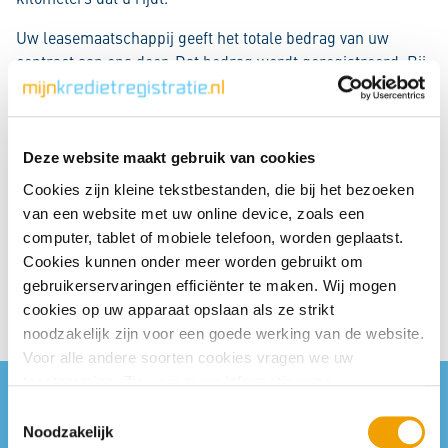
Uw leasemaatschappij geeft het totale bedrag van uw
contract aan ons door. Dat bedrag wordt geregistreerd. Bij
een nieuw contract staat 100% van het totale bedrag bij ons
geregistreerd. Bij contracten van voor 1 april 2022 is dat
65%.
Deze website maakt gebruik van cookies
Zolang uw contract voor een private autolease loopt, is dat
Cookies zijn kleine tekstbestanden, die bij het bezoeken
bekend bij ons. Als u voor de laatste keer uw maandbedrag
van een website met uw online device, zoals een
en uw eindafrekening heeft betaald, laat de
computer, tablet of mobiele telefoon, worden geplaatst.
leasemaatschappij dat aan ons weten. Uw registratie blijft
Cookies kunnen onder meer worden gebruikt om
dan nog 5 jaar staan, daarna wordt deze verwijderd.
gebruikerservaringen efficiënter te maken. Wij mogen
cookies op uw apparaat opslaan als ze strikt
noodzakelijk zijn voor een goede werking van de website.
Voor alle andere soorten cookies vragen we uw
toestemming. Zie voor meer informatie onze
cookieverklaring
. U kunt via onze cookieverklaring op elk
T
moment eenvoudig uw toestemming wijzigen of
Noodzakelijk
o