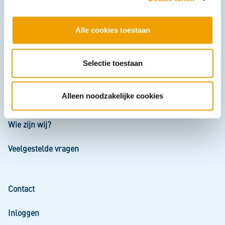
e
l
Alle cookies toestaan
e
c
t
Selectie toestaan
i
e
Alleen noodzakelijke cookies
Mijn kredietoverzicht
Wie zijn wij?
Veelgestelde vragen
Contact
Inloggen