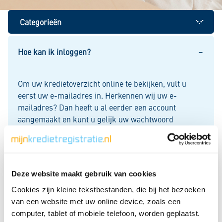
Categorieën
Uw kredietregistratie bij BKR
Hoe kan ik inloggen?
Om uw kredietoverzicht online te bekijken, vult u
Inloggen
eerst uw e-mailadres in. Herkennen wij uw e-
mailadres? Dan heeft u al eerder een account
Creditcard
aangemaakt en kunt u gelijk uw wachtwoord
invullen. Herkennen wij uw e-mailadres niet? Dan
heeft u nog geen account. Daarvoor moet u zich
Zakelijk krediet
eenmalig identificeren met iDIN.
Deze website maakt gebruik van cookies
Lees meer
Mijn kredietoverzicht
Cookies zijn kleine tekstbestanden, die bij het bezoeken
van een website met uw online device, zoals een
computer, tablet of mobiele telefoon, worden geplaatst.
Registratie wijzigen
Hoelang bewaart BKR mijn gegevens?