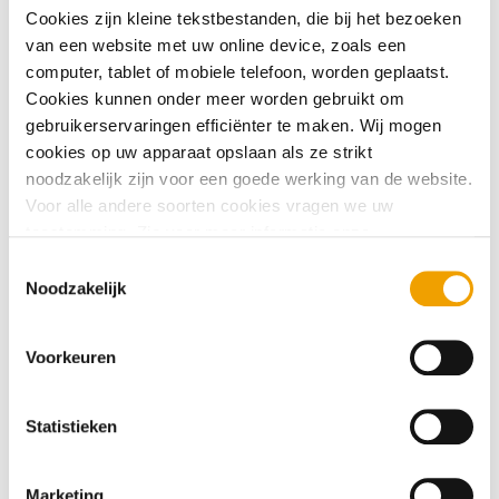
opgeëist door uw kredietaanbieder.
Cookies zijn kleine tekstbestanden, die bij het bezoeken
van een website met uw online device, zoals een
Over mijnkredietregistratie.nl
computer, tablet of mobiele telefoon, worden geplaatst.
Hoelang bewaart BKR mijn gegevens?
Cookies kunnen onder meer worden gebruikt om
gebruikerservaringen efficiënter te maken. Wij mogen
Registratie van iemand anders
Waarom bewaart BKR mijn gegevens als mijn
cookies op uw apparaat opslaan als ze strikt
krediet al is beëindigd?
noodzakelijk zijn voor een goede werking van de website.
Voor alle andere soorten cookies vragen we uw
Telefoonabonnement
toestemming. Zie voor meer informatie onze
Heeft mijn kredietregistratie invloed op een nieuwe
cookieverklaring
. U kunt via onze cookieverklaring op elk
T
kredietaanvraag?
moment eenvoudig uw toestemming wijzigen of
Noodzakelijk
o
intrekken.
e
Welke gegevens heeft Stichting BKR van mij?
s
Voorkeuren
t
e
Ik heb een e-mail namens BKR ontvangen waarin
m
Statistieken
staat dat ik een betalingsachterstand heb.
m
i
Marketing