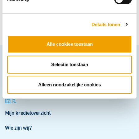
n
g
Hoe behulpzaam vond u deze pagina?
s
Details tonen
s
Super
Goed
Gemiddeld
Nietgoed
Slecht
e
l
Alle cookies toestaan
e
c
t
Selectie toestaan
i
e
Alleen noodzakelijke cookies
Mijn kredietoverzicht
Wie zijn wij?