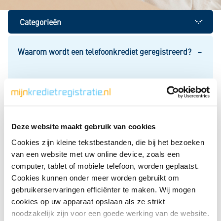
Categorieën
Uw kredietregistratie bij BKR
Waarom wordt een telefoonkrediet geregistreerd?
Als u een telefoonabonnement met toestel afsluit,
Inloggen
koopt u een telefoon op afbetaling. U betaalt uw
toestel in het bedrag van uw maandelijkse
Creditcard
abonnement. U heeft dan een lening voor uw telefoon.
Deze website maakt gebruik van cookies
Die wordt alleen bij ons geregistreerd als het toestel
meer dan € 250 kost. Vraagt u een nieuwe lening
Cookies zijn kleine tekstbestanden, die bij het bezoeken
Zakelijk krediet
aan? Dan is het belangrijk voor de kredietaanbieder
van een website met uw online device, zoals een
om te weten of u al andere leningen heeft of heeft
computer, tablet of mobiele telefoon, worden geplaatst.
afbetaald, zoals uw telefoonkrediet. Daarmee kan de
Cookies kunnen onder meer worden gebruikt om
Mijn kredietoverzicht
kredietaanbieder makkelijker beoordelen of het
gebruikerservaringen efficiënter te maken. Wij mogen
verstandig is om u een lening te geven.
cookies op uw apparaat opslaan als ze strikt
noodzakelijk zijn voor een goede werking van de website.
Registratie wijzigen