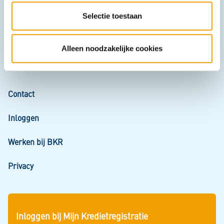
Mijn kredietoverzicht
t
Selectie toestaan
i
Wie zijn wij?
e
Alleen noodzakelijke cookies
Veelgestelde vragen
Contact
Inloggen
Werken bij BKR
Privacy
Inloggen bij Mijn Kredietregistratie