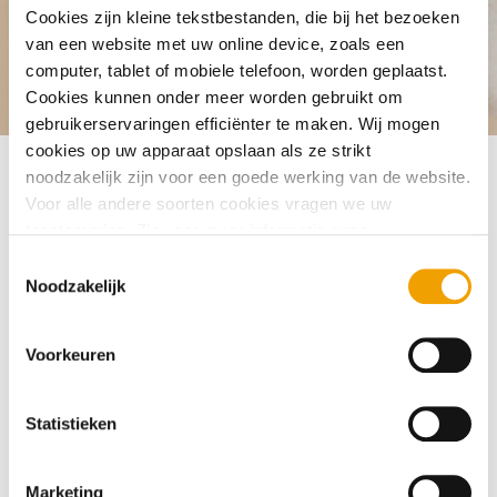
Cookies zijn kleine tekstbestanden, die bij het bezoeken
van een website met uw online device, zoals een
computer, tablet of mobiele telefoon, worden geplaatst.
Veelgestelde vragen
Inloggen
Waarom moet ik mij identifice
Cookies kunnen onder meer worden gebruikt om
gebruikerservaringen efficiënter te maken. Wij mogen
cookies op uw apparaat opslaan als ze strikt
noodzakelijk zijn voor een goede werking van de website.
Voor alle andere soorten cookies vragen we uw
Als u uw kredietoverzicht bij ons opvraagt, willen we zeker
toestemming. Zie voor meer informatie onze
weten dat u het bent. Daarom vragen we u om u te
cookieverklaring
. U kunt via onze cookieverklaring op elk
T
identificeren. Zo weten we ook zeker dat de gegevens bij de
moment eenvoudig uw toestemming wijzigen of
Noodzakelijk
o
juiste persoon terechtkomen. We doen dit met iDIN. Dat is
intrekken.
e
een dienst van banken waarmee u uzelf direct bij andere
s
organisaties kunt identificeren met de veilige en
Voorkeuren
t
vertrouwde inlogmiddelen van uw bank.
e
Waarom geen BSN of DigiD?
m
Statistieken
We mogen geen DigiD of burgerservicenummer (BSN)
m
gebruiken om u te identificeren. Daarom werken we met
i
Marketing