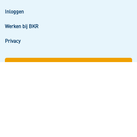
Inloggen
Werken bij BKR
Privacy
Inloggen bij Mijn Kredietregistratie
Snel aan de slag? Log in om uw gegevens en uw
persoonlijke kredietoverzicht te zien.
Inloggen