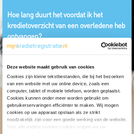
Hoe lang duurt het voordat ik het
kredietoverzicht van een overledene heb
ontvangen?
Deze website maakt gebruik van cookies
Cookies zijn kleine tekstbestanden, die bij het bezoeken
van een website met uw online device, zoals een
computer, tablet of mobiele telefoon, worden geplaatst.
Cookies kunnen onder meer worden gebruikt om
gebruikerservaringen efficiënter te maken. Wij mogen
cookies op uw apparaat opslaan als ze strikt
noodzakelijk zijn voor een goede werking van de website.
Voor alle andere soorten cookies vragen we uw
Veelgestelde vragen
Registratie van iemand anders
Hoe lang
toestemming. Zie voor meer informatie onze