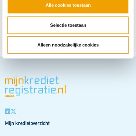
l
Alle cookies toestaan
e
c
t
Selectie toestaan
Hoe behulpzaam vond u deze pagina?
i
e
Super
Goed
Gemiddeld
Nietgoed
Slecht
Alleen noodzakelijke cookies
Mijn kredietoverzicht