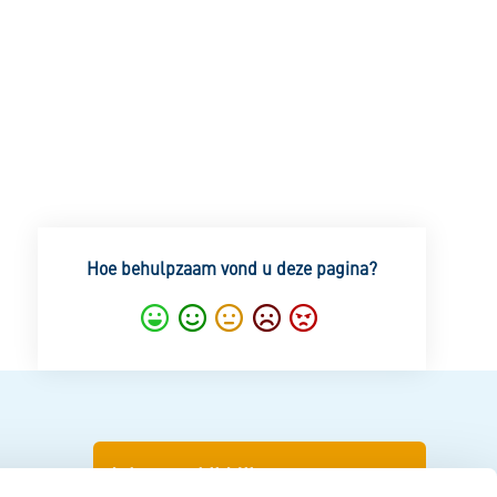
Hoe behulpzaam vond u deze pagina?
Super
Goed
Gemiddeld
Nietgoed
Slecht
Inloggen bij Mijn