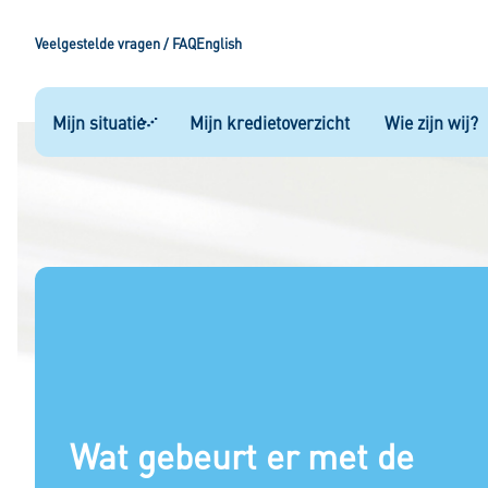
Veelgestelde vragen / FAQ
English
Mijn situatie
Mijn kredietoverzicht
Wie zijn wij?
Mijn situatie
Hypotheek
Kopen op afbetaling
Rood staan
Private autolease
Wat gebeurt er met de
Saneringskrediet